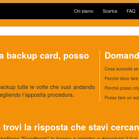
Chi siamo
Scarica
FAQ
a backup card, posso
Domande
Cosa succede se 
Perché devo fare 
backup tutte le volte che vuoi andando
Perché posso crip
cegliendo l’apposita procedura.
Posso fare un so
 trovi la risposta che stavi cerca
 bottone "Feedback" in basso a sinistra e descrivici il tu