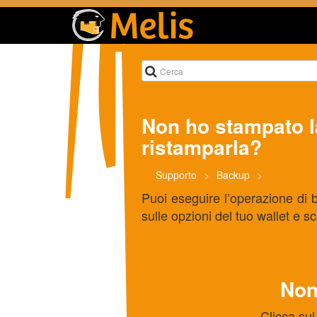
Non ho stampato l
ristamparla?
Supporto
Backup
Puoi eseguire l’operazione di 
sulle opzioni del tuo wallet e s
Non
Clicca sul